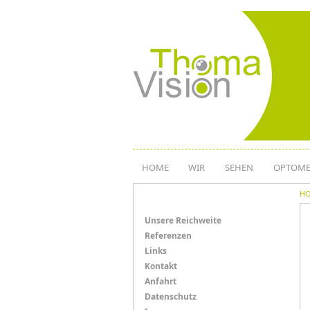
Direkt
zum
Inhalt
HOME
WIR
SEHEN
OPTOME
H
Menü
Unsere Reichweite
Referenzen
Links
Links
Kontakt
Anfahrt
Datenschutz