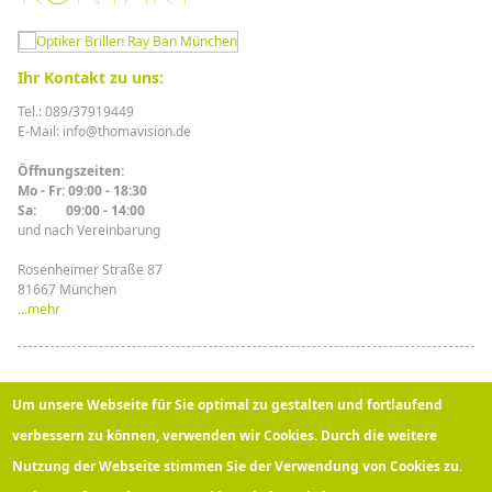
Ihr Kontakt zu uns:
Tel.: 089/37919449
E-Mail: info@thomavision.de
Öffnungszeiten:
Mo - Fr: 09:00 - 18:30
Sa: 09:00 - 14:00
und nach Vereinbarung
Rosenheimer Straße 87
81667 München
...mehr
Top-Bewertungen:
Um unsere Webseite für Sie optimal zu gestalten und fortlaufend
verbessern zu können, verwenden wir Cookies. Durch die weitere
Nutzung der Webseite stimmen Sie der Verwendung von Cookies zu.
Über 100 Kunden bewerten
Thomavision
bei Google mit
5
Sternen!